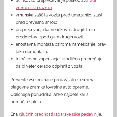
učinkovito preprečevanje poškodb
zaradi
vremenskih razmer
,
vrhunska zaščita vozila pred umazanijo, zlasti
pred drevesno smolo,
preprečevanje kamenčkov in drugih trdih
predmetov izpod gum drugih vozil,
enostavna montaža oziroma nameščanje, prav
tako demontaža,
tritočkovno zapenjanje, ki odlično preprečuje,
da bi veter cerado odpihnil z vozila.
Preverite vse priznane proizvajalce oziroma
blagovne znamke tovrstne avto opreme.
Odličnega ponudnika lahko najdete kar s
pomočjo spleta.
Ena
ključnih prednosti radarske slike padavin
je,