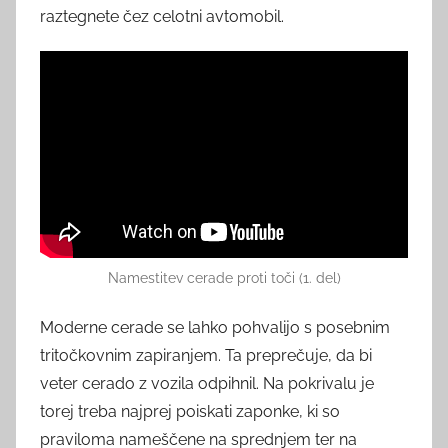
raztegnete čez celotni avtomobil.
Namestitev cerade proti toči (1. del)
Moderne cerade se lahko pohvalijo s posebnim
tritočkovnim zapiranjem. Ta preprečuje, da bi
veter cerado z vozila odpihnil. Na pokrivalu je
torej treba najprej poiskati zaponke, ki so
praviloma nameščene na sprednjem ter na