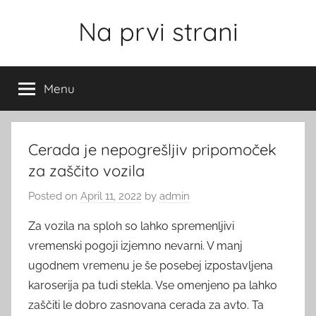
Skip
Na prvi strani
to
content
Menu
Cerada je nepogrešljiv pripomoček
za zaščito vozila
Posted on
April 11, 2022
by
admin
Za vozila na sploh so lahko spremenljivi
vremenski pogoji izjemno nevarni. V manj
ugodnem vremenu je še posebej izpostavljena
karoserija pa tudi stekla. Vse omenjeno pa lahko
zaščiti le dobro zasnovana cerada za avto. Ta