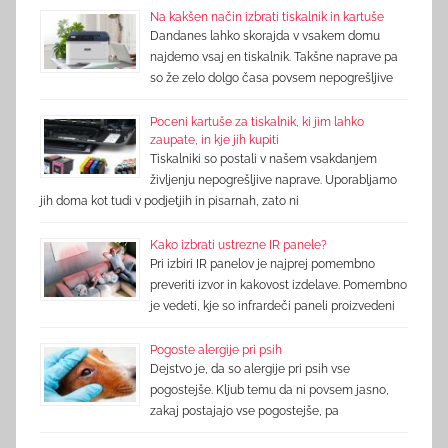
Na kakšen način izbrati tiskalnik in kartuše
Dandanes lahko skorajda v vsakem domu
najdemo vsaj en tiskalnik. Takšne naprave pa
so že zelo dolgo časa povsem nepogrešljive
Poceni kartuše za tiskalnik, ki jim lahko
zaupate, in kje jih kupiti
Tiskalniki so postali v našem vsakdanjem
življenju nepogrešljive naprave. Uporabljamo
jih doma kot tudi v podjetjih in pisarnah, zato ni
Kako izbrati ustrezne IR panele?
Pri izbiri IR panelov je najprej pomembno
preveriti izvor in kakovost izdelave. Pomembno
je vedeti, kje so infrardeči paneli proizvedeni
Pogoste alergije pri psih
Dejstvo je, da so alergije pri psih vse
pogostejše. Kljub temu da ni povsem jasno,
zakaj postajajo vse pogostejše, pa